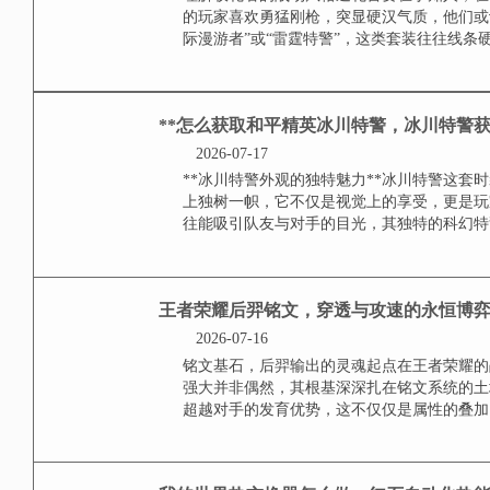
理解背包手柄的核心价值在和平精
玩家意识与游戏角色的关键桥梁，
致的舒适度才是攀登更高段位的基石
王者荣耀怎么当打手，
2026-07-17
理解打手的核心定位与责任在王者
输出与节奏带动者的俗称，通常指
手、打野或法师等关键位置，打手
灭性伤害，或在关键时刻完成对敌方
和平精英送套装送什么
成就战场情谊
2026-07-17
理解收礼者的战场风格送礼首要在
有的玩家喜欢勇猛刚枪，突显硬汉
如“星际漫游者”或“雷霆特警”，这