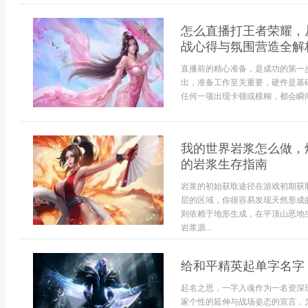
怎么直播打王者荣耀，
战心得与氛围营造全解
直播前的精心准备，是成功的第一
出，准备工作至关重要，硬件是基
任何一项出现卡顿或模糊，都会瞬间
我的世界岩浆怎么做，
的岩浆生存指南
岩浆的初始获取途径在游戏初期获
层的区域，你很容易发现天然形成
则依赖于地形生成，在平顶山恶地
岩浆源...
给和平精英起单字名字
起名之思，一字入魂作为一名资深
家个性的延伸与战场姿态的宣言，