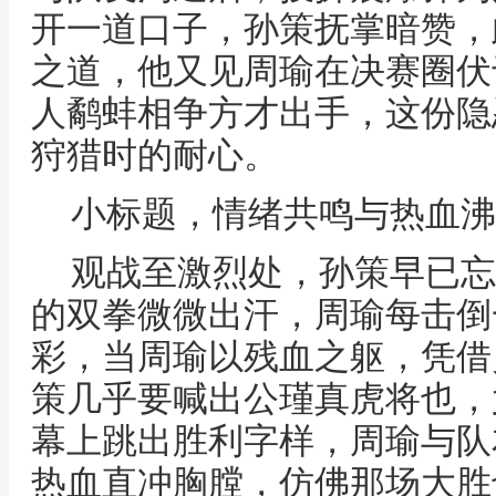
开一道口子，孙策抚掌暗赞，
之道，他又见周瑜在决赛圈伏
人鹬蚌相争方才出手，这份隐
狩猎时的耐心。
小标题，情绪共鸣与热血沸
观战至激烈处，孙策早已忘
的双拳微微出汗，周瑜每击倒
彩，当周瑜以残血之躯，凭借
策几乎要喊出公瑾真虎将也，
幕上跳出胜利字样，周瑜与队
热血直冲胸膛，仿佛那场大胜