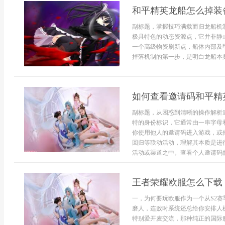
和平精英龙船怎么掉装
副标题，掌握技巧满载而归龙船机
极具特色的动态资源点，它并非静
一个高级物资刷新点，船体内部及
掉落机制的第一步，是明白龙船本身
如何查看邀请码和平精
副标题，从困惑到清晰的操作解析
特的身份标识，它通常由一串字母
你使用他人的邀请码进入游戏，或
回归等联动活动，理解其本质是进
活动或渠道之中。查看个人邀请码的.
王者荣耀欧服怎么下载
一，为何要玩欧服作为一个从S2
磨人，连败时系统还总给你安排人
特别爱开麦交流，那种纯正的国际服