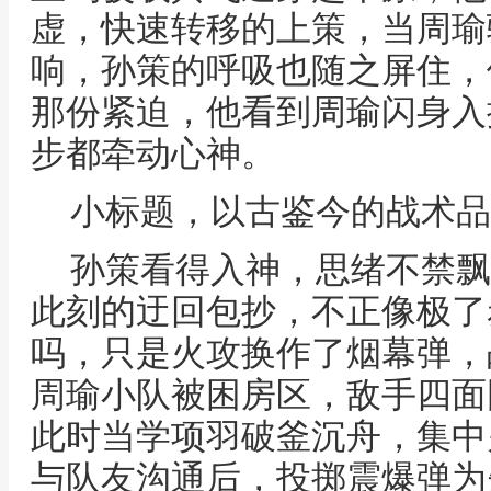
虚，快速转移的上策，当周瑜
响，孙策的呼吸也随之屏住，
那份紧迫，他看到周瑜闪身入
步都牵动心神。
小标题，以古鉴今的战术品
孙策看得入神，思绪不禁飘
此刻的迂回包抄，不正像极了
吗，只是火攻换作了烟幕弹，
周瑜小队被困房区，敌手四面
此时当学项羽破釜沉舟，集中
与队友沟通后，投掷震爆弹为